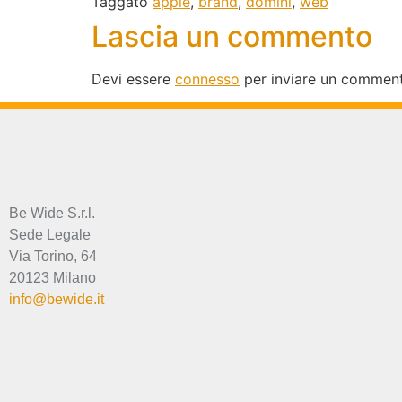
Taggato
apple
,
brand
,
domini
,
web
Lascia un commento
Devi essere
connesso
per inviare un commen
Be Wide S.r.l.
Sede Legale
Via Torino, 64
20123 Milano
info@bewide.it