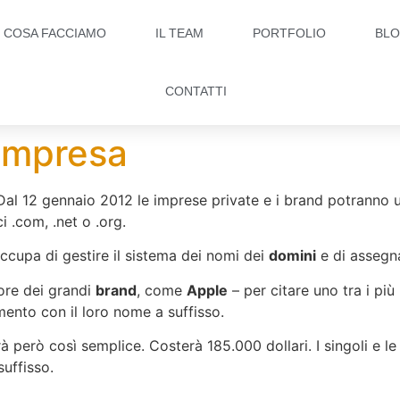
COSA FACCIAMO
IL TEAM
PORTFOLIO
BL
CONTATTI
.impresa
al 12 gennaio 2012 le imprese private e i brand potranno uti
i .com, .net o .org.
 occupa di gestire il sistema dei nomi dei
domini
e di assegna
ore dei grandi
brand
, come
Apple
– per citare uno tra i più
mento con il loro nome a suffisso.
 però così semplice. Costerà 185.000 dollari. I singoli e l
suffisso.