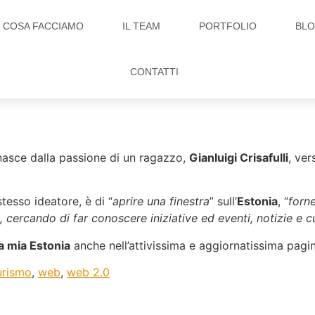
COSA FACCIAMO
IL TEAM
PORTFOLIO
BL
CONTATTI
nasce dalla passione di un ragazzo,
Gianluigi Crisafulli
, ve
tesso ideatore, è di “
aprire una finestra
” sull’
Estonia
, “
forn
o, cercando di far conoscere iniziative ed eventi, notizie e c
a mia Estonia
anche nell’attivissima e aggiornatissima pagin
urismo
,
web
,
web 2.0